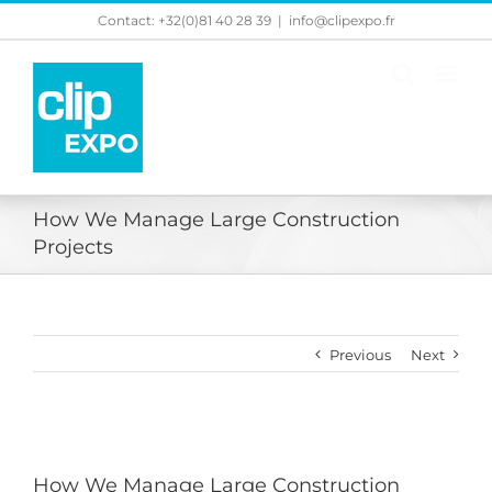
Skip
Contact: +32(0)81 40 28 39
|
info@clipexpo.fr
to
content
How We Manage Large Construction
Projects
Previous
Next
View
Larger
How We Manage Large Construction
Image