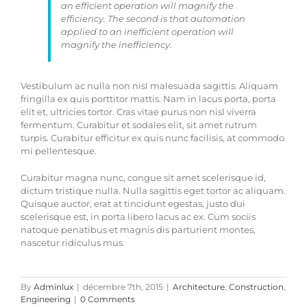
an efficient operation will magnify the
efficiency. The second is that automation
applied to an inefficient operation will
magnify the inefficiency.
Vestibulum ac nulla non nisl malesuada sagittis. Aliquam
fringilla ex quis porttitor mattis. Nam in lacus porta, porta
elit et, ultricies tortor. Cras vitae purus non nisl viverra
fermentum. Curabitur et sodales elit, sit amet rutrum
turpis. Curabitur efficitur ex quis nunc facilisis, at commodo
mi pellentesque.
Curabitur magna nunc, congue sit amet scelerisque id,
dictum tristique nulla. Nulla sagittis eget tortor ac aliquam.
Quisque auctor, erat at tincidunt egestas, justo dui
scelerisque est, in porta libero lacus ac ex. Cum sociis
natoque penatibus et magnis dis parturient montes,
nascetur ridiculus mus.
By
Adminlux
|
décembre 7th, 2015
|
Architecture
,
Construction
,
Engineering
|
0 Comments