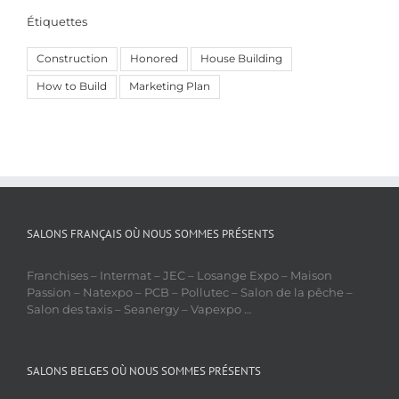
Étiquettes
Construction
Honored
House Building
How to Build
Marketing Plan
SALONS FRANÇAIS OÙ NOUS SOMMES PRÉSENTS
Franchises – Intermat – JEC – Losange Expo – Maison
Passion – Natexpo – PCB – Pollutec – Salon de la pêche –
Salon des taxis – Seanergy – Vapexpo …
SALONS BELGES OÙ NOUS SOMMES PRÉSENTS