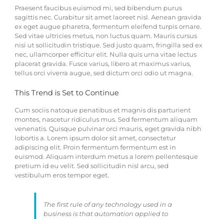
Praesent faucibus euismod mi, sed bibendum purus
sagittis nec. Curabitur sit amet laoreet nisl. Aenean gravida
ex eget augue pharetra, fermentum eleifend turpis ornare.
Sed vitae ultricies metus, non luctus quam. Mauris cursus
nisi ut sollicitudin tristique. Sed justo quam, fringilla sed ex
nec, ullamcorper efficitur elit. Nulla quis urna vitae lectus
placerat gravida. Fusce varius, libero at maximus varius,
tellus orci viverra augue, sed dictum orci odio ut magna.
This Trend is Set to Continue
Cum sociis natoque penatibus et magnis dis parturient
montes, nascetur ridiculus mus. Sed fermentum aliquam
venenatis. Quisque pulvinar orci mauris, eget gravida nibh
lobortis a. Lorem ipsum dolor sit amet, consectetur
adipiscing elit. Proin fermentum fermentum est in
euismod. Aliquam interdum metus a lorem pellentesque
pretium id eu velit. Sed sollicitudin nisl arcu, sed
vestibulum eros tempor eget.
The first rule of any technology used in a
business is that automation applied to